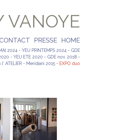
Y VANOYE
CONTACT
PRESSE
HOME
MAI 2024
-
YEU PRINTEMPS 2024
-
GDE
2020
-
YEU ETE 2020
-
GDE nov. 2018
-
 l' ATELIER
-
Meridiani 2015
-
EXPO duo